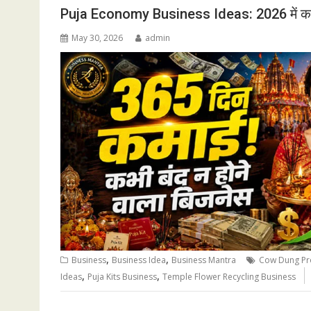
Puja Economy Business Ideas: 2026 में कभी 
May 30, 2026
admin
,
,
Business
Business Idea
Business Mantra
Cow Dung Pr
,
,
Ideas
Puja Kits Business
Temple Flower Recycling Business