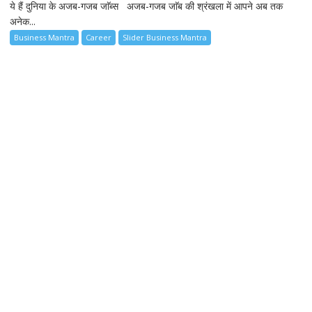
ये हैं दुनिया के अजब-गजब जाॅब्स अजब-गजब जाॅब की श्रंखला में आपने अब तक
अनेक...
Business Mantra
Career
Slider Business Mantra