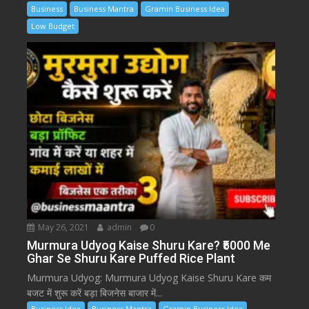
Business
Business Mantra
Gramin Business Idea
Low Budget
May 26, 2021
admin
0
Murmura Udyog Kaise Shuru Kare? ₹5000 Me
Ghar Se Shuru Kare Puffed Rice Plant
Murmura Udyog: Murmura Udyog Kaise Shuru Kare कम
बजट में शुरू करें बड़ा बिजनेस बाजार में...
Business Idea
Business Mantra
Gramin Business Idea