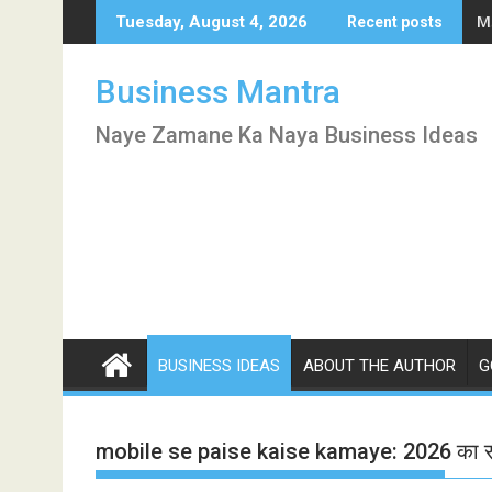
Skip
Pu
Tuesday, August 4, 2026
Recent posts
to
content
Business Mantra
Naye Zamane Ka Naya Business Ideas
BUSINESS IDEAS
ABOUT THE AUTHOR
G
mobile se paise kaise kamaye: 2026 का सबस