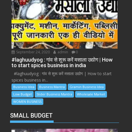
September 24, 2020
admin
0
#laghuudyog : गांव से शुरू करें मसाला उद्योग | How
to start spices business in india
#laghuudyog : गांव से शुरू करें मसाला उद्योग | How to start
spices business in...
Business Idea
Business Mantra
Gramin Business Idea
Low Budget
Slider Business Mantra
Wholesale Market
WOMEN BUSINESS
SMALL BUDGET