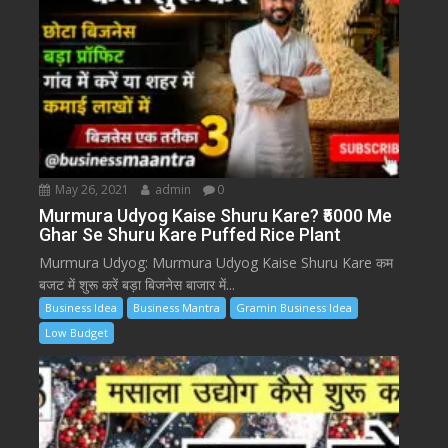
May 26, 2021
admin
0
Murmura Udyog Kaise Shuru Kare? ₹5000 Me
Ghar Se Shuru Kare Puffed Rice Plant
Murmura Udyog: Murmura Udyog Kaise Shuru Kare कम
बजट में शुरू करें बड़ा बिजनेस बाजार में...
Business Idea
Business Mantra
Gramin Business Idea
Low Budget