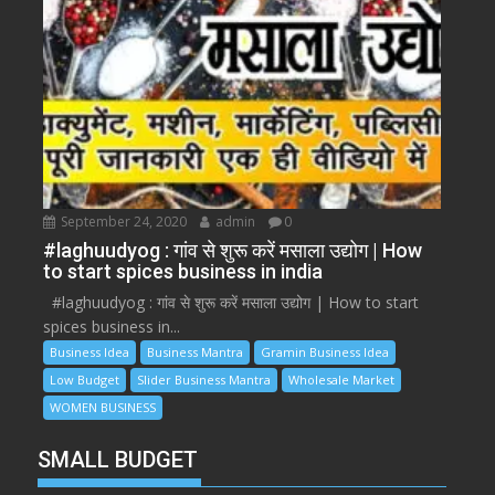
September 24, 2020
admin
0
#laghuudyog : गांव से शुरू करें मसाला उद्योग | How
to start spices business in india
#laghuudyog : गांव से शुरू करें मसाला उद्योग | How to start
spices business in...
Business Idea
Business Mantra
Gramin Business Idea
Low Budget
Slider Business Mantra
Wholesale Market
WOMEN BUSINESS
SMALL BUDGET