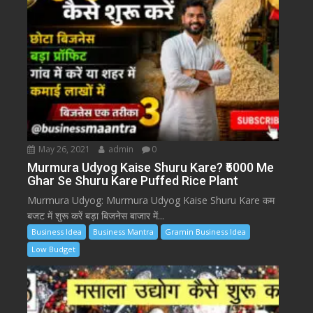
May 26, 2021
admin
0
Murmura Udyog Kaise Shuru Kare? ₹5000 Me
Ghar Se Shuru Kare Puffed Rice Plant
Murmura Udyog: Murmura Udyog Kaise Shuru Kare कम
बजट में शुरू करें बड़ा बिजनेस बाजार में...
Business Idea
Business Mantra
Gramin Business Idea
Low Budget