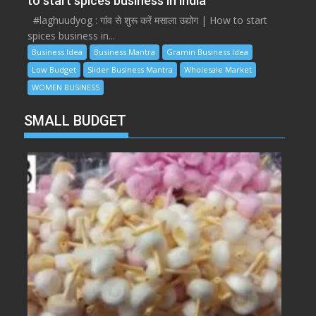
to start spices business in india
#laghuudyog : गांव से शुरू करें मसाला उद्योग | How to start
spices business in...
Business Idea
Business Mantra
Gramin Business Idea
Low Budget
Slider Business Mantra
Wholesale Market
WOMEN BUSINESS
SMALL BUDGET