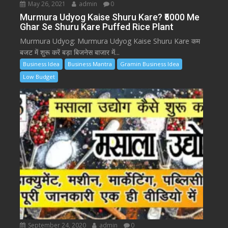
May 26, 2021
admin
0
Murmura Udyog Kaise Shuru Kare? ₹5000 Me
Ghar Se Shuru Kare Puffed Rice Plant
Murmura Udyog: Murmura Udyog Kaise Shuru Kare कम
बजट में शुरू करें बड़ा बिजनेस बाजार में...
Business Idea
Business Mantra
Gramin Business Idea
Low Budget
September 24, 2020
admin
0