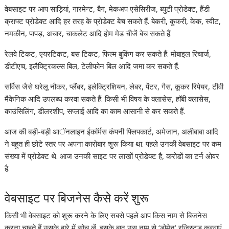
वेबसाइट पर आप साड़ियां, गारमेन्ट, बैग, मेकअप एसेसिरीज, ब्युटी प्रोडेक्ट, हैंडी
क्राफ्ट प्रोडेक्ट आदि हर तरह के प्रोडेक्ट बेच सकते हैं. बेकरी, कुकरी, केक, स्वीट,
नमकीन, पापड़, अचार, चाकलेट आदि होम मेड चीजें बेच सकते हैं.
रेलवे टिकट, एयरटिकट, बस टिकट, फिल्म बुकिंग कर सकते हैं. मोबाइल रिचार्ज,
डीटीएच, इलैक्ट्रिकल्स बिल, टेलीफोन बिल आदि जमा कर सकते हैं.
सर्विस जैसे घरेलू नौकर, प्लैंबर, इलेक्ट्रिशियन, लेबर, पेंटर, गैस, कूकर रिपेयर, टीवी
मैकेनिक आदि उपलब्ध करवा सकते हैं. किसी भी विषय के क्लासेस, हाॅबी क्लासेस,
काउंसिलिंग, डीलरशीप, सप्लाई आदि का काम आसानी से कर सकते हैं.
आज की बड़ी-बड़ी आॅनलाइन ईकाॅर्मस कंपनी फ्लिपकार्ट, अमेजान, अलीबाबा आदि
ने बहुत ही छोटे स्तर पर अपना कारोबार शुरू किया था. पहले उनकी वेबसाइट पर कम
संख्या में प्रोडेक्ट थे. आज उनकी साइट पर लाखों प्रोडेक्ट है, करोडों का टर्न ओवर
है.
वेबसाइट पर बिजनेस कैसे करें शुरू
किसी भी वेबसाइट को शुरू करने के लिए सबसे पहले आप किस नाम से बिजनेस
करना चाहते हैं उसके बारे में सोच लें. इसके बाद उस नाम से ‘डोमेन’ रजिस्र्टड करवाएं.