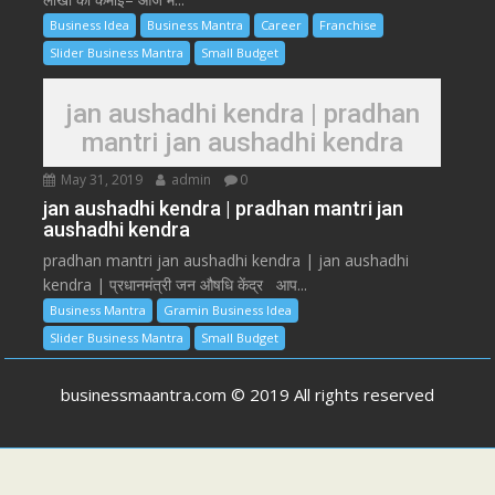
Business Idea
Business Mantra
Career
Franchise
Slider Business Mantra
Small Budget
jan aushadhi kendra | pradhan
mantri jan aushadhi kendra
May 31, 2019
admin
0
jan aushadhi kendra | pradhan mantri jan
aushadhi kendra
pradhan mantri jan aushadhi kendra | jan aushadhi
kendra | प्रधानमंत्री जन औषधि केंद्र आप...
Business Mantra
Gramin Business Idea
Slider Business Mantra
Small Budget
businessmaantra.com © 2019 All rights reserved