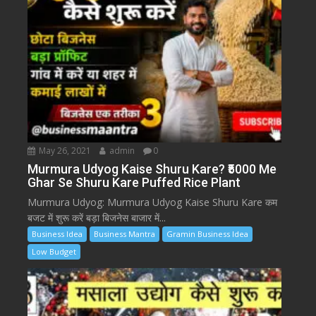
May 26, 2021
admin
0
Murmura Udyog Kaise Shuru Kare? ₹5000 Me
Ghar Se Shuru Kare Puffed Rice Plant
Murmura Udyog: Murmura Udyog Kaise Shuru Kare कम
बजट में शुरू करें बड़ा बिजनेस बाजार में...
Business Idea
Business Mantra
Gramin Business Idea
Low Budget