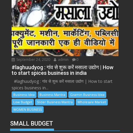
September 24, 2020
admin
0
#laghuudyog : गांव से शुरू करें मसाला उद्योग | How
to start spices business in india
#laghuudyog : गांव से शुरू करें मसाला उद्योग | How to start
spices business in...
Business Idea
Business Mantra
Gramin Business Idea
Low Budget
Slider Business Mantra
Wholesale Market
WOMEN BUSINESS
SMALL BUDGET