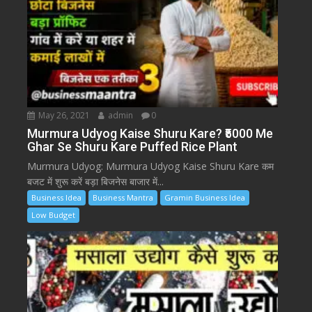
May 26, 2021
admin
0
Murmura Udyog Kaise Shuru Kare? ₹5000 Me
Ghar Se Shuru Kare Puffed Rice Plant
Murmura Udyog: Murmura Udyog Kaise Shuru Kare कम
बजट में शुरू करें बड़ा बिजनेस बाजार में...
Business Idea
Business Mantra
Gramin Business Idea
Low Budget