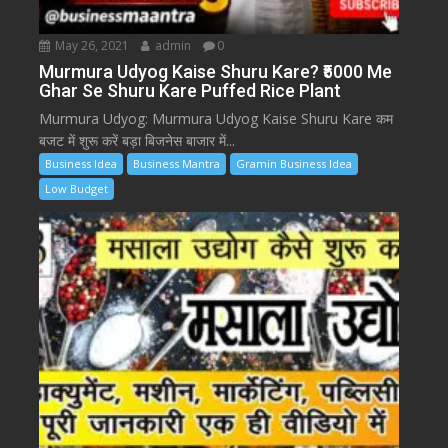
May 26, 2021
admin
0
Murmura Udyog Kaise Shuru Kare? ₹5000 Me
Ghar Se Shuru Kare Puffed Rice Plant
Murmura Udyog: Murmura Udyog Kaise Shuru Kare कम
बजट में शुरू करें बड़ा बिजनेस बाजार में...
Business Idea
Business Mantra
Gramin Business Idea
Low Budget