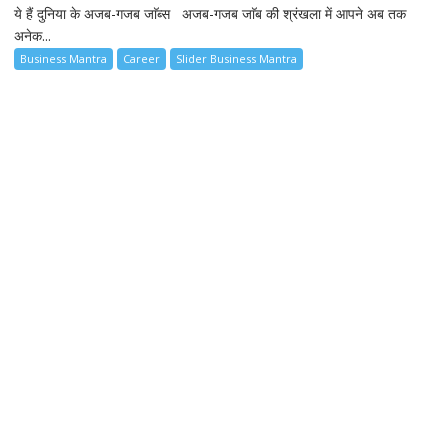
ये हैं दुनिया के अजब-गजब जाॅब्स अजब-गजब जाॅब की श्रंखला में आपने अब तक
अनेक...
Business Mantra
Career
Slider Business Mantra