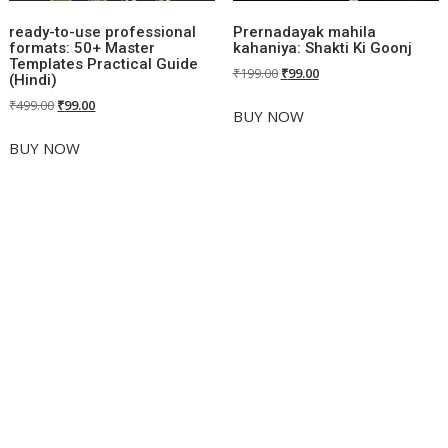
ready-to-use professional
Prernadayak mahila
formats: 50+ Master
kahaniya: Shakti Ki Goonj
Templates Practical Guide
Original
Current
₹
199.00
₹
99.00
(Hindi)
price
price
Original
Current
₹
499.00
₹
99.00
was:
is:
BUY NOW
price
price
₹199.00.
₹99.00.
was:
is:
BUY NOW
₹499.00.
₹99.00.