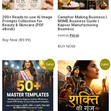
200+ Ready-to-use AI Image
Camphor Making Business |
Prompts Collection for
MSME Business Guide |
Beauty & Skincare (PDF
Kapoor Manufacturing
eBook)
Business
Original
Current
₹
499.00
₹
99.00
Buy Now ($9.99)
price
price
was:
is:
BUY NOW
₹499.00.
₹99.00.
Sale!
Sale!