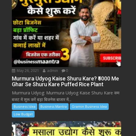
May 26, 2021
admin
0
Murmura Udyog Kaise Shuru Kare? ₹5000 Me
Ghar Se Shuru Kare Puffed Rice Plant
Murmura Udyog: Murmura Udyog Kaise Shuru Kare कम
बजट में शुरू करें बड़ा बिजनेस बाजार में...
Business Idea
Business Mantra
Gramin Business Idea
Low Budget