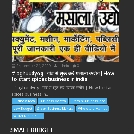
September 24, 2020
admin
0
#laghuudyog : गांव से शुरू करें मसाला उद्योग | How
to start spices business in india
#laghuudyog : गांव से शुरू करें मसाला उद्योग | How to start
spices business in...
Business Idea
Business Mantra
Gramin Business Idea
Low Budget
Slider Business Mantra
Wholesale Market
WOMEN BUSINESS
SMALL BUDGET