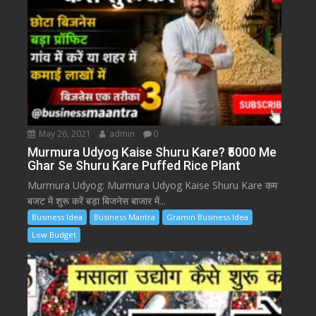
May 26, 2021
admin
0
Murmura Udyog Kaise Shuru Kare? ₹5000 Me
Ghar Se Shuru Kare Puffed Rice Plant
Murmura Udyog: Murmura Udyog Kaise Shuru Kare कम
बजट में शुरू करें बड़ा बिजनेस बाजार में...
Business Idea
Business Mantra
Gramin Business Idea
Low Budget