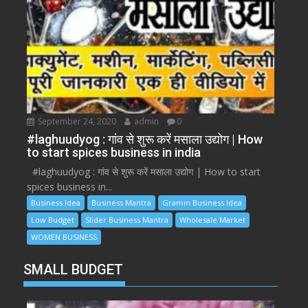
September 24, 2020
admin
0
#laghuudyog : गांव से शुरू करें मसाला उद्योग | How
to start spices business in india
#laghuudyog : गांव से शुरू करें मसाला उद्योग | How to start
spices business in...
Business Idea
Business Mantra
Gramin Business Idea
Low Budget
Slider Business Mantra
Wholesale Market
WOMEN BUSINESS
SMALL BUDGET