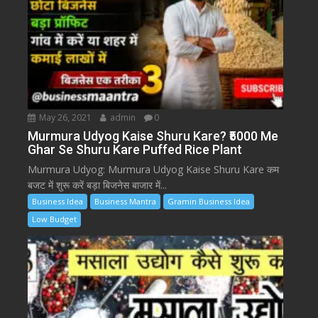
May 26, 2021
admin
0
Murmura Udyog Kaise Shuru Kare? ₹5000 Me
Ghar Se Shuru Kare Puffed Rice Plant
Murmura Udyog: Murmura Udyog Kaise Shuru Kare कम
बजट में शुरू करें बड़ा बिजनेस बाजार में...
Business Idea
Business Mantra
Gramin Business Idea
Low Budget