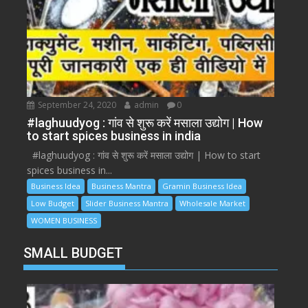
September 24, 2020
admin
0
#laghuudyog : गांव से शुरू करें मसाला उद्योग | How
to start spices business in india
#laghuudyog : गांव से शुरू करें मसाला उद्योग | How to start
spices business in...
Business Idea
Business Mantra
Gramin Business Idea
Low Budget
Slider Business Mantra
Wholesale Market
WOMEN BUSINESS
SMALL BUDGET