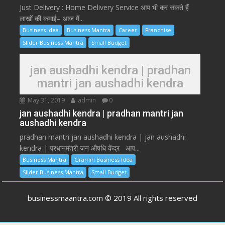
Just Delivery : Home Delivery Service आप भी कर सकते हैं
लाखों की कमाई– आज मैं...
Business Idea
Business Mantra
Career
Franchise
Slider Business Mantra
Small Budget
jan aushadhi kendra | pradhan
mantri jan aushadhi kendra
May 31, 2019
admin
0
jan aushadhi kendra | pradhan mantri jan
aushadhi kendra
pradhan mantri jan aushadhi kendra | jan aushadhi
kendra | प्रधानमंत्री जन औषधि केंद्र आप...
Business Mantra
Gramin Business Idea
Slider Business Mantra
Small Budget
businessmaantra.com © 2019 All rights reserved