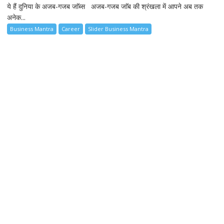
ये हैं दुनिया के अजब-गजब जाॅब्स अजब-गजब जाॅब की श्रंखला में आपने अब तक
अनेक...
Business Mantra
Career
Slider Business Mantra