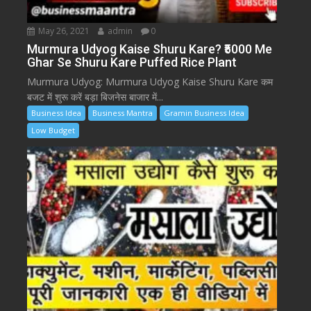
May 26, 2021
admin
0
Murmura Udyog Kaise Shuru Kare? ₹5000 Me
Ghar Se Shuru Kare Puffed Rice Plant
Murmura Udyog: Murmura Udyog Kaise Shuru Kare कम
बजट में शुरू करें बड़ा बिजनेस बाजार में...
Business Idea
Business Mantra
Gramin Business Idea
Low Budget