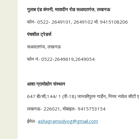
गुलाब
एंड
कंपनी
,
मातादीन
रोड
सआदतगंज
,
लखनऊ
फोन- 0522- 2649101, 2649102 मो. 9415108206
पंचशील
ट्रेडर्स
सआदतगंज, लखनऊ
फोन नं- 0522-2649619,2649054
आशा
ग्रामोद्योग
संस्थान
647 बी/सी,144/ 1 (पी-18) जानकीपुरम गार्डेन, नियर नावेल सीटी 
लखनऊ- 226021, मोबाइल- 9415753154
ईमेल-
ashagramodyog@gmail.com