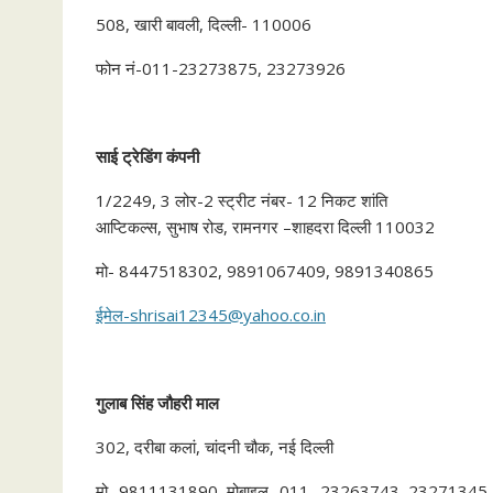
508, खारी बावली, दिल्ली- 110006
फोन नं-011-23273875, 23273926
साई
ट्रेडिंग
कंपनी
1/2249, 3 लोर-2 स्ट्रीट नंबर- 12 निकट शांति
आप्टिकल्स, सुभाष रोड, रामनगर –शाहदरा दिल्ली 110032
मो- 8447518302, 9891067409, 9891340865
ईमेल-shrisai12345@yahoo.co.in
गुलाब
सिंह
जौहरी
माल
302, दरीबा कलां, चांदनी चौक, नई दिल्ली
मो- 9811131890, मोबाइल- 011- 23263743, 23271345