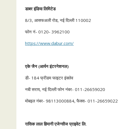
डाबर
इंडिया
लिमिटेड
8/3, आसफअली रोड, नई दिल्ली 110002
फोन नं- 0120- 3962100
https://www.dabur.com/
एके
जैन
(
आर्यन
इंटरनेशनल
)
डी- 184 फ्रीडम फाइटर इंक्लेव
नबी सराय, नई दिल्ली फोन नंबर- 011-26659020
मोबइल नंबर- 98113000884, फैक्स- 011-26659022
रासिक
लाल
हिमानी
एजेन्सीज
प्राइवेट
लि
.