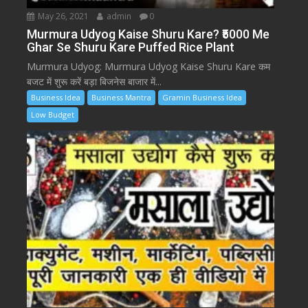
May 26, 2021
admin
0
Murmura Udyog Kaise Shuru Kare? ₹5000 Me
Ghar Se Shuru Kare Puffed Rice Plant
Murmura Udyog: Murmura Udyog Kaise Shuru Kare कम
बजट में शुरू करें बड़ा बिजनेस बाजार में...
Business Idea
Business Mantra
Gramin Business Idea
Low Budget