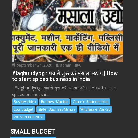
September 24, 2020
admin
0
#laghuudyog : गांव से शुरू करें मसाला उद्योग | How
to start spices business in india
#laghuudyog : गांव से शुरू करें मसाला उद्योग | How to start
spices business in...
Business Idea
Business Mantra
Gramin Business Idea
Low Budget
Slider Business Mantra
Wholesale Market
WOMEN BUSINESS
SMALL BUDGET