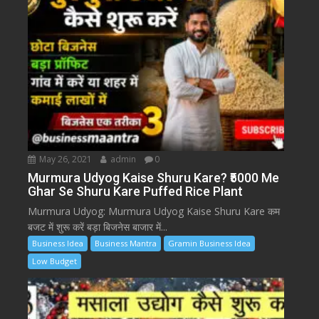
May 26, 2021
admin
0
Murmura Udyog Kaise Shuru Kare? ₹5000 Me
Ghar Se Shuru Kare Puffed Rice Plant
Murmura Udyog: Murmura Udyog Kaise Shuru Kare कम
बजट में शुरू करें बड़ा बिजनेस बाजार में...
Business Idea
Business Mantra
Gramin Business Idea
Low Budget