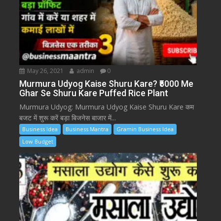
May 26, 2021
admin
0
Murmura Udyog Kaise Shuru Kare? ₹5000 Me
Ghar Se Shuru Kare Puffed Rice Plant
Murmura Udyog: Murmura Udyog Kaise Shuru Kare कम
बजट में शुरू करें बड़ा बिजनेस बाजार में...
Business Idea
Business Mantra
Gramin Business Idea
Low Budget