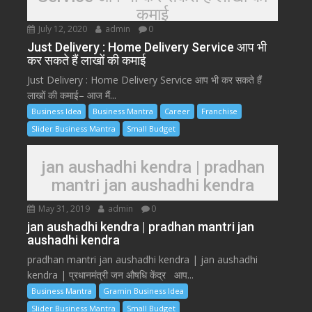
कमाई
July 12, 2020
admin
0
Just Delivery : Home Delivery Service आप भी
कर सकते हैं लाखों की कमाई
Just Delivery : Home Delivery Service आप भी कर सकते हैं
लाखों की कमाई– आज मैं...
Business Idea
Business Mantra
Career
Franchise
Slider Business Mantra
Small Budget
jan aushadhi kendra | pradhan
mantri jan aushadhi kendra
May 31, 2019
admin
0
jan aushadhi kendra | pradhan mantri jan
aushadhi kendra
pradhan mantri jan aushadhi kendra | jan aushadhi
kendra | प्रधानमंत्री जन औषधि केंद्र आप...
Business Mantra
Gramin Business Idea
Slider Business Mantra
Small Budget