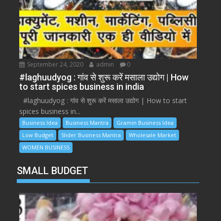
September 24, 2020
admin
0
#laghuudyog : गांव से शुरू करें मसाला उद्योग | How
to start spices business in india
#laghuudyog : गांव से शुरू करें मसाला उद्योग | How to start
spices business in...
Business Idea
Business Mantra
Gramin Business Idea
Low Budget
Slider Business Mantra
Wholesale Market
WOMEN BUSINESS
SMALL BUDGET