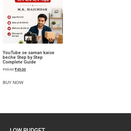
YouTube se saman kaise
beche Step by Step
Complete Guide
Original
Current
₹
99.00
₹
49.00
price
price
was:
is:
BUY NOW
₹99.00.
₹49.00.
LOW BUDGET