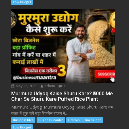
Low Budget
May 26, 2021
admin
0
Murmura Udyog Kaise Shuru Kare? ₹5000 Me
Ghar Se Shuru Kare Puffed Rice Plant
Murmura Udyog: Murmura Udyog Kaise Shuru Kare कम
बजट में शुरू करें बड़ा बिजनेस बाजार में...
Business Idea
Business Mantra
Gramin Business Idea
Low Budget