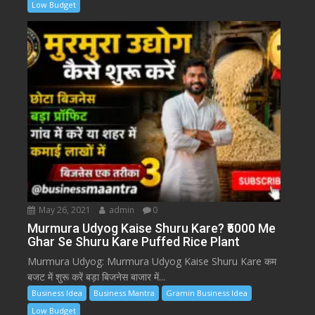
Low Budget
May 26, 2021
admin
0
Murmura Udyog Kaise Shuru Kare? ₹5000 Me
Ghar Se Shuru Kare Puffed Rice Plant
Murmura Udyog: Murmura Udyog Kaise Shuru Kare कम
बजट में शुरू करें बड़ा बिजनेस बाजार में...
Business Idea
Business Mantra
Gramin Business Idea
Low Budget