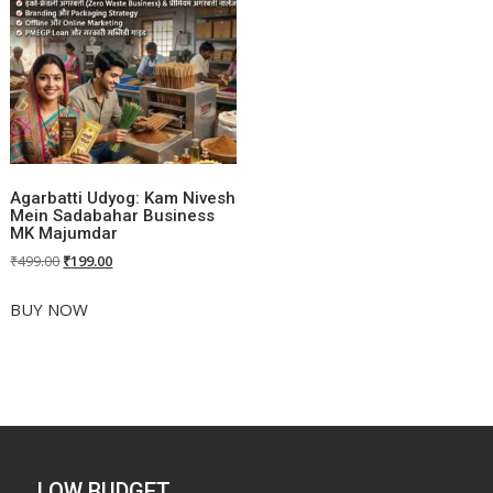
Agarbatti Udyog: Kam Nivesh
Mein Sadabahar Business
MK Majumdar
Original
Current
₹
499.00
₹
199.00
price
price
was:
is:
BUY NOW
₹499.00.
₹199.00.
LOW BUDGET