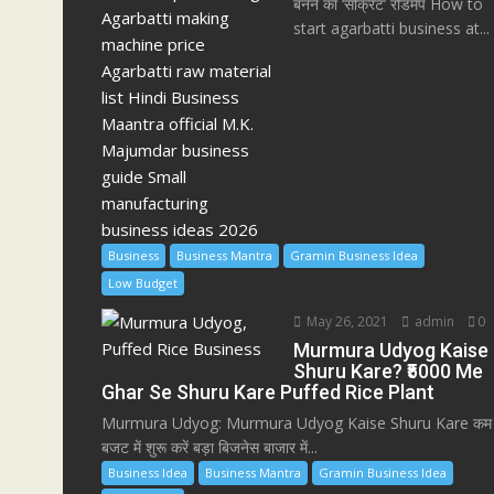
बनने का ‘सीक्रेट’ रोडमैप How to
start agarbatti business at...
Business
Business Mantra
Gramin Business Idea
Low Budget
May 26, 2021
admin
0
Murmura Udyog Kaise
Shuru Kare? ₹5000 Me
Ghar Se Shuru Kare Puffed Rice Plant
Murmura Udyog: Murmura Udyog Kaise Shuru Kare कम
बजट में शुरू करें बड़ा बिजनेस बाजार में...
Business Idea
Business Mantra
Gramin Business Idea