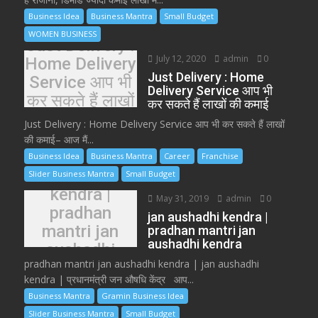
Business Idea
Business Mantra
Small Budget
WOMEN BUSINESS
Just Delivery :
July 12, 2020
admin
0
Home Delivery
Just Delivery : Home
Service आप भी
Delivery Service आप भी
कर सकते हैं लाखों
कर सकते हैं लाखों की कमाई
की कमाई
Just Delivery : Home Delivery Service आप भी कर सकते हैं लाखों
की कमाई– आज मैं...
Business Idea
Business Mantra
Career
Franchise
jan aushadhi
Slider Business Mantra
Small Budget
kendra |
May 31, 2019
admin
0
pradhan
jan aushadhi kendra |
mantri jan
pradhan mantri jan
aushadhi kendra
aushadhi
pradhan mantri jan aushadhi kendra | jan aushadhi
kendra
kendra | प्रधानमंत्री जन औषधि केंद्र आप...
Business Mantra
Gramin Business Idea
Slider Business Mantra
Small Budget